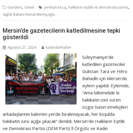
,
,
,
Gündem
Genel
perihan koca
halkların eşitlik ve demokrasi partisi
Sağlık Bakanı Kemal Memişoğlu
Mersin’de gazetecilerin katledilmesine tepki
gösterildi
Ağustos 27, 2024
kadindanhaber
Süleymaniye’de
katledilen gazeteciler
Gülistan Tara ve Hêro
Bahadîn için Mersin’de
eylem yapıldı. Eylemde,
“Ama bilinmelidir ki
hakikatin izini süren
özgür basın emekçileri
arkadaşlarının kalemini yerde bırakmayacak, her koşulda
hakikatin sesi açığa çıkacak” denildi. Mersin’de Halkların Eşitlik
ve Demokrasi Partisi (DEM Parti) İl Örgütü ve Kadın