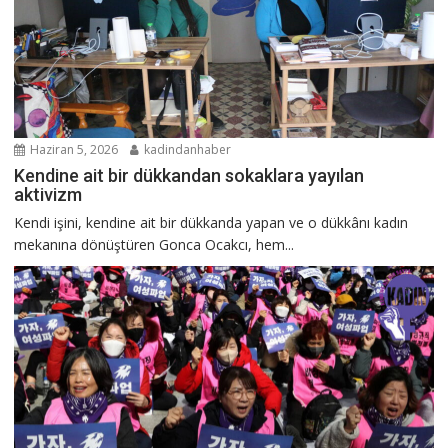
Haziran 5, 2026
kadindanhaber
Kendine ait bir dükkandan sokaklara yayılan
aktivizm
Kendi işini, kendine ait bir dükkanda yapan ve o dükkânı kadın
mekanına dönüştüren Gonca Ocakcı, hem...