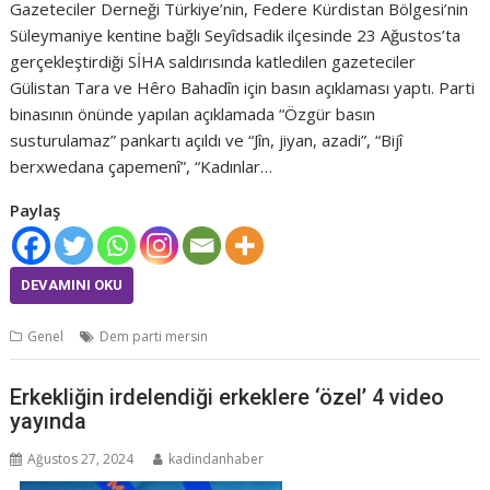
Gazeteciler Derneği Türkiye’nin, Federe Kürdistan Bölgesi’nin
Süleymaniye kentine bağlı Seyîdsadik ilçesinde 23 Ağustos’ta
gerçekleştirdiği SİHA saldırısında katledilen gazeteciler
Gülistan Tara ve Hêro Bahadîn için basın açıklaması yaptı. Parti
binasının önünde yapılan açıklamada “Özgür basın
susturulamaz” pankartı açıldı ve “Jîn, jiyan, azadi”, “Bijî
berxwedana çapemenî”, “Kadınlar…
Paylaş
DEVAMINI OKU
Genel
Dem parti mersin
Erkekliğin irdelendiği erkeklere ‘özel’ 4 video
yayında
Ağustos 27, 2024
kadindanhaber