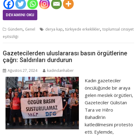
DEVAMINI OKU
,
,
,
Gündem
Genel
derya kap
türkiyede erkeklikler
toplumsal cinsiyet
eşitsizliği
Gazetecilerden uluslararası basın örgütlerine
çağrı: Saldırıları durdurun
Ağustos 27, 2024
kadindanhaber
Kadın gazeteciler
öncülüğünde bir araya
gelen meslek örgütleri,
Gazeteciler Gülistan
Tara ve Hêro
Bahadîn’in
katledilmesini protesto
etti. Eylemde,