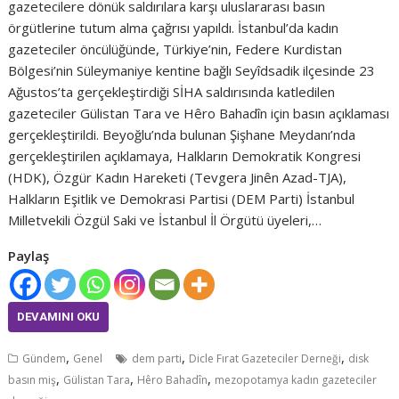
gazetecilere dönük saldırılara karşı uluslararası basın
örgütlerine tutum alma çağrısı yapıldı. İstanbul’da kadın
gazeteciler öncülüğünde, Türkiye’nin, Federe Kurdistan
Bölgesi’nin Süleymaniye kentine bağlı Seyîdsadik ilçesinde 23
Ağustos’ta gerçekleştirdiği SİHA saldırısında katledilen
gazeteciler Gülistan Tara ve Hêro Bahadîn için basın açıklaması
gerçekleştirildi. Beyoğlu’nda bulunan Şişhane Meydanı’nda
gerçekleştirilen açıklamaya, Halkların Demokratik Kongresi
(HDK), Özgür Kadın Hareketi (Tevgera Jinên Azad-TJA),
Halkların Eşitlik ve Demokrasi Partisi (DEM Parti) İstanbul
Milletvekili Özgül Saki ve İstanbul İl Örgütü üyeleri,…
Paylaş
DEVAMINI OKU
,
,
,
Gündem
Genel
dem parti
Dicle Fırat Gazeteciler Derneği
disk
,
,
,
basın miş
Gülistan Tara
Hêro Bahadîn
mezopotamya kadın gazeteciler