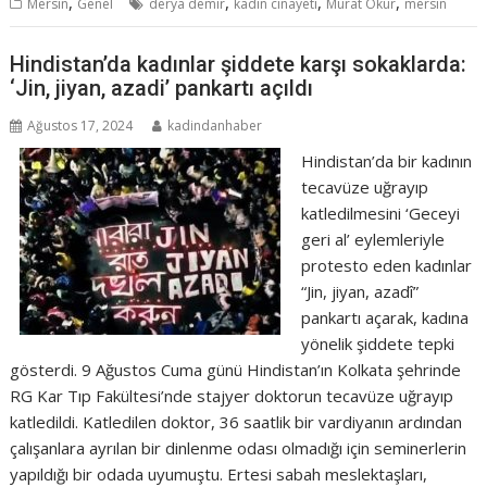
,
,
,
,
Mersin
Genel
derya demir
kadın cinayeti
Murat Okur
mersin
Hindistan’da kadınlar şiddete karşı sokaklarda:
‘Jin, jiyan, azadi’ pankartı açıldı
Ağustos 17, 2024
kadindanhaber
Hindistan’da bir kadının
tecavüze uğrayıp
katledilmesini ‘Geceyi
geri al’ eylemleriyle
protesto eden kadınlar
“Jin, jiyan, azadî”
pankartı açarak, kadına
yönelik şiddete tepki
gösterdi. 9 Ağustos Cuma günü Hindistan’ın Kolkata şehrinde
RG Kar Tıp Fakültesi’nde stajyer doktorun tecavüze uğrayıp
katledildi. Katledilen doktor, 36 saatlik bir vardiyanın ardından
çalışanlara ayrılan bir dinlenme odası olmadığı için seminerlerin
yapıldığı bir odada uyumuştu. Ertesi sabah meslektaşları,