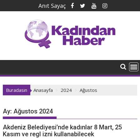
İçeriğe
Anıt Sayaç
geç
Buradasın
Anasayfa
2024
Ağustos
Ay:
Ağustos 2024
Akdeniz Belediyesi’nde kadınlar 8 Mart, 25
Kasım ve regl izni kullanabilecek