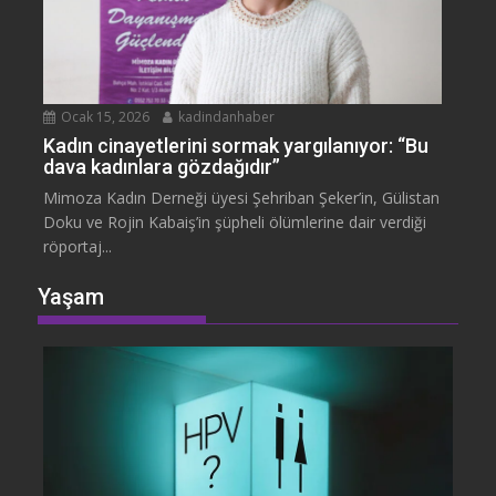
Ocak 15, 2026
kadindanhaber
Kadın cinayetlerini sormak yargılanıyor: “Bu
dava kadınlara gözdağıdır”
Mimoza Kadın Derneği üyesi Şehriban Şeker’in, Gülistan
Doku ve Rojin Kabaiş’in şüpheli ölümlerine dair verdiği
röportaj...
Yaşam