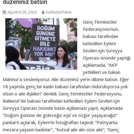
düzeniniz batsın
Ağustos 28, 2024
kadindanhaber
Genç Feministler
Federasyonu’nun,
babası tarafından
katledilen Eylem
Sevilen için Süreyya
Operası önünde yaptığı
açıklamada, “AKP
yetkilileri ve bakan
Mahinur’a sesleniyoruz: Aile düzeniniz yerin dibine batsın. Eğer
18 yaşında genç bir kadın babası tarafından öldürülüyorsa yok
olsun o aile ilişkileri” denildi. Genç Feministler Federasyonu,
Balıkesir’de babası tarafından katledilen Eylem Sevilen için
Süreyya Operası önünde basın açıklaması yaptı. Açıklamada
“Doğum gününe de gideceğiz eşit ve özgür yaşayacağız”
pankartı açılarak, Eylem’in fotoğrafları taşındı. “Patriyarka
mezara yaşasın kadınlar”, “Kutsal aile alın size aile”, “Genç