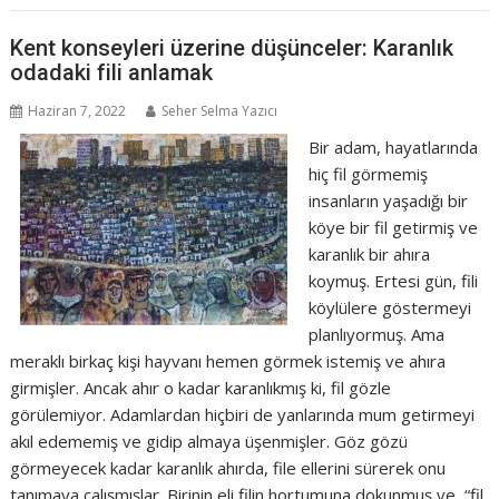
Kent konseyleri üzerine düşünceler: Karanlık
odadaki fili anlamak
Haziran 7, 2022
Seher Selma Yazıcı
Bir adam, hayatlarında
hiç fil görmemiş
insanların yaşadığı bir
köye bir fil getirmiş ve
karanlık bir ahıra
koymuş. Ertesi gün, fili
köylülere göstermeyi
planlıyormuş. Ama
meraklı birkaç kişi hayvanı hemen görmek istemiş ve ahıra
girmişler. Ancak ahır o kadar karanlıkmış ki, fil gözle
görülemiyor. Adamlardan hiçbiri de yanlarında mum getirmeyi
akıl edememiş ve gidip almaya üşenmişler. Göz gözü
görmeyecek kadar karanlık ahırda, file ellerini sürerek onu
tanımaya çalışmışlar. Birinin eli filin hortumuna dokunmuş ve “fil