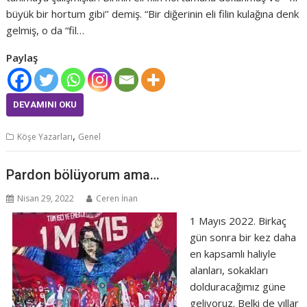
büyük bir hortum gibi’’ demiş. “Bir diğerinin eli filin kulağına denk
gelmiş, o da “fil…
Paylaş
DEVAMINI OKU
,
Köşe Yazarları
Genel
Pardon bölüyorum ama…
Nisan 29, 2022
Ceren İnan
1 Mayıs 2022. Birkaç
gün sonra bir kez daha
en kapsamlı haliyle
alanları, sokakları
dolduracağımız güne
geliyoruz. Belki de yıllar