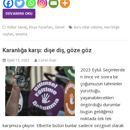
DEVAMINI OKU
,
,
,
Kültür Sanat
Köşe Yazarları
Genel
kuru otlar üstüne
nuri bilge
,
ceylan
sinema
Karanlığa karşı: dişe diş, göze göz
Eylül 13, 2023
Ceren İnan
2023 Eylül. Seçimlerde
n önce ve sonra bir
çoğumuzun tahminler
yürüttüğü,
yaşanabilecekleri
öngördüğü durumlar
bugün geldiğimiz
noktada tek tek
karşımıza çıkıyor. Elbette bütün bunlar sadece sezgisel olarak