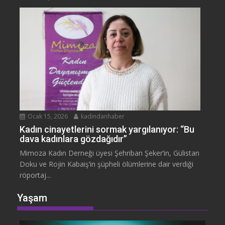
Ocak 15, 2026
kadindanhaber
Kadın cinayetlerini sormak yargılanıyor: “Bu
dava kadınlara gözdağıdır”
Mimoza Kadın Derneği üyesi Şehriban Şeker’in, Gülistan
Doku ve Rojin Kabaiş’in şüpheli ölümlerine dair verdiği
röportaj...
Yaşam