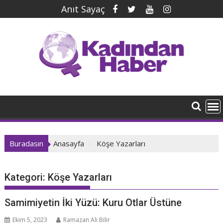
İçeriğe
Anıt Sayaç
geç
Buradasın
Anasayfa
Köşe Yazarları
Kategori:
Köşe Yazarları
Samimiyetin İki Yüzü: Kuru Otlar Üstüne
Ekim 5, 2023
Ramazan Ali Bilir