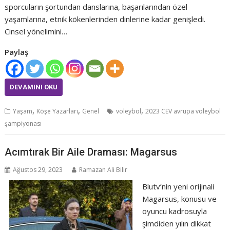
sporcuların şortundan danslarına, başarılarından özel
yaşamlarına, etnik kökenlerinden dinlerine kadar genişledi.
Cinsel yönelimini…
Paylaş
DEVAMINI OKU
,
,
,
Yaşam
Köşe Yazarları
Genel
voleybol
2023 CEV avrupa voleybol
şampiyonası
Acımtırak Bir Aile Draması: Magarsus
Ağustos 29, 2023
Ramazan Ali Bilir
Blutv’nin yeni orijinali
Magarsus, konusu ve
oyuncu kadrosuyla
şimdiden yılın dikkat