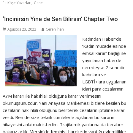
,
Köşe Yazarları
Genel
‘İncinirsin Yine de Sen Bilirsin’ Chapter Two
Ağustos 23, 2022
Ceren İnan
Kadından Haber’de
‘Kadın mücadelesinde
emsal karar’ başlığı ile
yayınlanan haberde
neredeyse 2 senedir
kadınlara ve
LGBTİ+lara uygulanan
idari para cezalarının
AYM kararı ile hak ihlali olduğuna karar verilmesini
okumuşsunuzdur. Yani Anayasa Mahkemesi bizlere kesilen bu
cezaların hak ihlali olduğunu belirterek cezaların iptaline karar
verdi. Ben de size teknik cümlelerle açıklanan bu kararın
hikayesini anlatmak istedim. Trajikomik yanlarına da beraber
bakarız artık. Mersin’de feminist hareketin yaptığı eylemlilikler