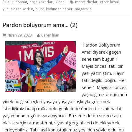
,
,
,
,
Kültür Sanat
Köşe Yazarları
Genel
merve dizdar
ercan kesal
,
,
,
yunus ozan korkut
blutv
kadından haber
magarsus
Pardon bölüyorum ama… (2)
Nisan 29, 2023
Ceren İnan
‘Pardon Bölüyorum
Ama’ diyerek geçen
sene tam bugün 1
Mayıs öncesi tatlı bir
yazı yazmıştım. Hayır
tatlı değildi doğru. Her
sene 1 Mayıslar öncesi
yaşadığımız durumların
yinelendiği süreçleri yaşaya yaşaya coşkuyla geçirmek
istediğimiz bu tip mücadele günlerinde önden bir sinir harbi
yaşamadan o güne varamıyoruz. Bu sene de bu sürece artı
olarak seçim atmosferini, siyasal gerginlikleri de ekleyerek
ilerleyebiliriz. Tabii asıl konuştuğumuz şey ‘dün şöyle oldu, bu