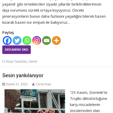
yaşandı’ gibi örneklerden ziyade yıllardır biriktirdiklerimizin
dışa vurumunu sürekli ortaya koyuyoruz. Önceki
jenerasyonların bunun daha fazlasını yaşadığını bilerek bazen
kızarak bazen ise empati ile bakıyoruz…
Paylaş
DEVAMINI OKU
,
Köşe Yazarları
Genel
Sesin yankılanıyor
Kasım 21, 2022
Ceren İnan
“25 Kasım, Dominik’te
Trujillo diktatörlüğüne
karşı mücadelenin
öncülerinden olan