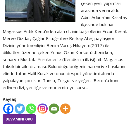
çeken yerli yapımları
arasında yerini aldı.
Adını Adana’nın Karataş
ilçesinde bulunan
Magarsus Antik Kenti’nden alan dizinin başrollerini Ercan Kesal,
Merve Dizdar, Çağlar Ertuğrul ve Berkay Ateş paylaşıyor.
Dizinin yönetmenliğini Benim Varoş Hikayem(2017) ile
dikkatleri üzerine çeken Yunus Ozan Korkut üstlenirken,
senaryo Mustafa Yürükmen’e (Kendisinin ilk işi) ait. Magarsus
toksik bir aile draması. Bulunduğu bölgenin narenciye hasılatını
elinde tutan Halil Kurak ve onun despot yönetimi altında
yalpalayan çocukları Tansu, Turgut ve yeğeni ‘Beton’u konu
edinen dizi, yeniliğe ve moderniteye karşı…
Paylaş
DEVAMINI OKU