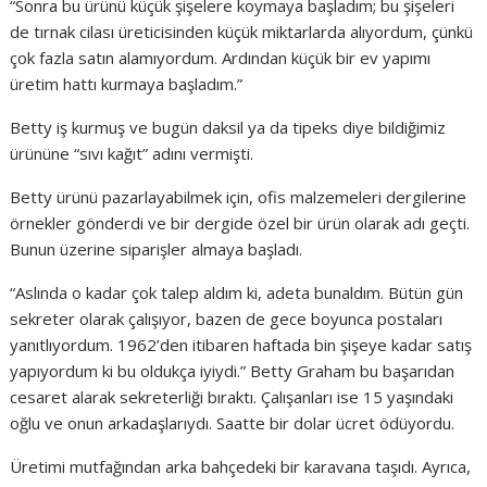
“Sonra bu ürünü küçük şişelere koymaya başladım; bu şişeleri
de tırnak cilası üreticisinden küçük miktarlarda alıyordum, çünkü
çok fazla satın alamıyordum. Ardından küçük bir ev yapımı
üretim hattı kurmaya başladım.”
Betty iş kurmuş ve bugün daksil ya da tipeks diye bildiğimiz
ürününe “sıvı kağıt” adını vermişti.
Betty ürünü pazarlayabilmek için, ofis malzemeleri dergilerine
örnekler gönderdi ve bir dergide özel bir ürün olarak adı geçti.
Bunun üzerine siparişler almaya başladı.
“Aslında o kadar çok talep aldım ki, adeta bunaldım. Bütün gün
sekreter olarak çalışıyor, bazen de gece boyunca postaları
yanıtlıyordum. 1962’den itibaren haftada bin şişeye kadar satış
yapıyordum ki bu oldukça iyiydi.” Betty Graham bu başarıdan
cesaret alarak sekreterliği bıraktı. Çalışanları ise 15 yaşındaki
oğlu ve onun arkadaşlarıydı. Saatte bir dolar ücret ödüyordu.
Üretimi mutfağından arka bahçedeki bir karavana taşıdı. Ayrıca,