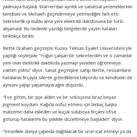
yıkılmaya başladı. Warren’dan ayrıldı ve sanatsal yeteneklerinin
kendisini ve Michael’ı geçindirmeye yetmediğini fark etti.
Sekreterlik işi buldu ama yeni elektrikli daktilosuna bir türlü
alışamadı. Bu nedenle yazdığı belgelerde yazım hataları
biriktikçe birikti.
Bette Graham geçmişte Kuzey Teksas Eyalet Üniversitesi’yle
yaptığı söyleşide “Yoğun çalışan bir sekreterdim ve o zamanlar
yeni olan elektrikli daktiloda yazmayı yeniden öğrenmeye
vaktim yoktu” diyor. Sanat geçmişine sahip Bette, ressamların
hatalarını fırçayla silerek gizlediklerini biliyordu ve kendisinin de
aynısını yapıp yapamayacağını düşündü.
“Eve gittim, bir şişe aldım ve bir solüsyona biraz beyaz
pigment koydum. Kağıda nüfuz etmesi için birkaç başka
malzeme daha ekledim ve küçük suluboya fırçamı ofise
götürüp hatalarımı bu şekilde düzeltmeye başladım” diyor.
“Kesinlikle dünya çapında dağıtılacak bir ürün icat etmeyi ya da