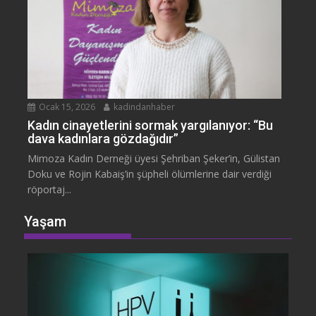
Ocak 15, 2026
kadindanhaber
Kadın cinayetlerini sormak yargılanıyor: “Bu
dava kadınlara gözdağıdır”
Mimoza Kadın Derneği üyesi Şehriban Şeker’in, Gülistan
Doku ve Rojin Kabaiş’in şüpheli ölümlerine dair verdiği
röportaj...
Yaşam