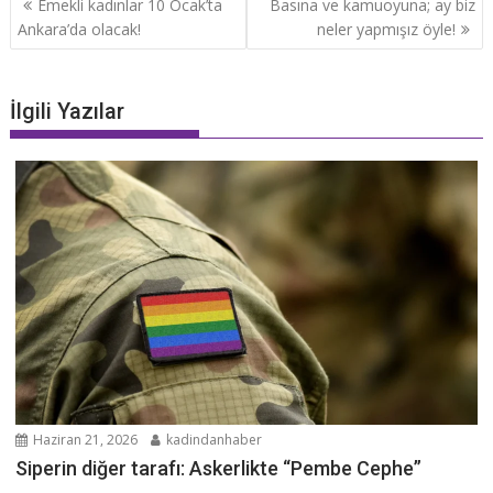
Emekli kadınlar 10 Ocak’ta
Basına ve kamuoyuna; ay biz
dolaşımı
Ankara’da olacak!
neler yapmışız öyle!
İlgili Yazılar
Haziran 21, 2026
kadindanhaber
Siperin diğer tarafı: Askerlikte “Pembe Cephe”