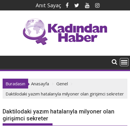
İçeriğe
Anıt Sayaç
geç
Buradasın
Anasayfa
Genel
Daktilodaki yazım hatalarıyla milyoner olan girişimci sekreter
Daktilodaki yazım hatalarıyla milyoner olan
girişimci sekreter