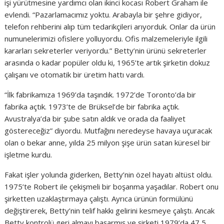
işi yürütmesine yardımcı olan ikinci kocası Robert Graham ile
evlendi. “Pazarlamacımız yoktu. Arabayla bir şehre gidiyor,
telefon rehberini alıp tüm tedarikçileri arıyorduk. Onlar da ürün
numunelerimizi ofislere yolluyordu. Ofis malzemeleriyle ilgili
kararları sekreterler veriyordu.” Betty’nin ürünü sekreterler
arasında o kadar popüler oldu ki, 1965’te artık şirketin dokuz
çalışanı ve otomatik bir üretim hattı vardı.
“İlk fabrikamıza 1969’da taşındık. 1972’de Toronto’da bir
fabrika açtık. 1973’te de Brüksel’de bir fabrika açtık.
Avustralya’da bir şube satın aldık ve orada da faaliyet
göstereceğiz” diyordu. Mutfağını neredeyse havaya uçuracak
olan o bekar anne, yılda 25 milyon şişe ürün satan küresel bir
işletme kurdu.
Fakat işler yolunda giderken, Betty’nin özel hayatı altüst oldu.
1975’te Robert ile çekişmeli bir boşanma yaşadılar. Robert onu
şirketten uzaklaştırmaya çalıştı. Ayrıca ürünün formülünü
değiştirerek, Betty’nin telif hakkı gelirini kesmeye çalıştı. Ancak
Betty kontrolü geri almayı başarmış ve şirketi 1979’da 47,5