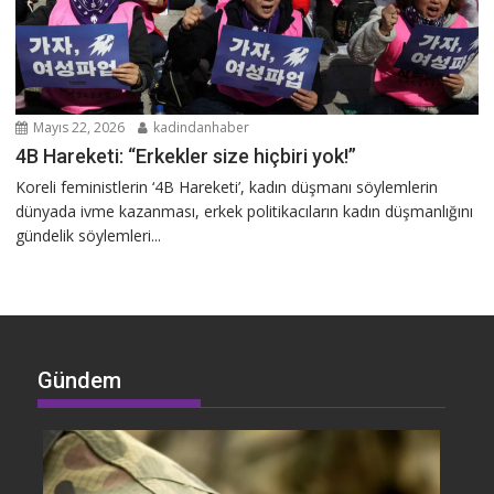
Mayıs 22, 2026
kadindanhaber
4B Hareketi: “Erkekler size hiçbiri yok!”
Koreli feministlerin ‘4B Hareketi’, kadın düşmanı söylemlerin
dünyada ivme kazanması, erkek politikacıların kadın düşmanlığını
gündelik söylemleri...
Gündem