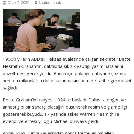
Ocak 7, 2026
kadindanhaber
1950’li yılların ABD’si. Teksas eyaletinde çalışan sekreter Bette
Nesmith Graham’ın, daktiloda sık sık yaptığı yazım hatalarını
düzeltmesi gerekiyordu. Bunun için bulduğu dahiyane çözüm,
hem on milyonlarca dolar kazanmasını hem de tarihe geçmesini
sağladı.
Bette Graham’in hikayesi 1924’te başladı. Dallas’ta doğdu ve
annesi gibi bir sanatçı olacağını düşünerek resim ve çizime ilgi
göstererek büyüdü. 17 yaşında asker Warren Nesmith ile
evlendi ve ertesi yıl oğlu Michael dünyaya geldi.
Ancak İkinci Dünya Savaşı’ndan sonra Bette’nin hayalleri