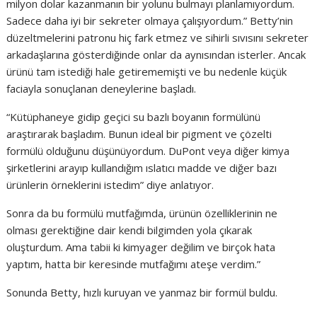
milyon dolar kazanmanın bir yolunu bulmayı planlamıyordum.
Sadece daha iyi bir sekreter olmaya çalışıyordum.” Betty’nin
düzeltmelerini patronu hiç fark etmez ve sihirli sıvısını sekreter
arkadaşlarına gösterdiğinde onlar da aynısından isterler. Ancak
ürünü tam istediği hale getirememişti ve bu nedenle küçük
faciayla sonuçlanan deneylerine başladı.
“Kütüphaneye gidip geçici su bazlı boyanın formülünü
araştırarak başladım. Bunun ideal bir pigment ve çözelti
formülü olduğunu düşünüyordum. DuPont veya diğer kimya
şirketlerini arayıp kullandığım ıslatıcı madde ve diğer bazı
ürünlerin örneklerini istedim” diye anlatıyor.
Sonra da bu formülü mutfağımda, ürünün özelliklerinin ne
olması gerektiğine dair kendi bilgimden yola çıkarak
oluşturdum. Ama tabii ki kimyager değilim ve birçok hata
yaptım, hatta bir keresinde mutfağımı ateşe verdim.”
Sonunda Betty, hızlı kuruyan ve yanmaz bir formül buldu.