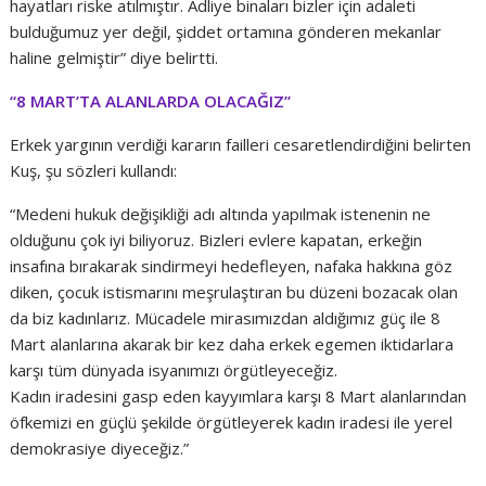
hayatları riske atılmıştır. Adliye binaları bizler için adaleti
bulduğumuz yer değil, şiddet ortamına gönderen mekanlar
haline gelmiştir” diye belirtti.
“8 MART’TA ALANLARDA OLACAĞIZ”
Erkek yargının verdiği kararın failleri cesaretlendirdiğini belirten
Kuş, şu sözleri kullandı:
“Medeni hukuk değişikliği adı altında yapılmak istenenin ne
olduğunu çok iyi biliyoruz. Bizleri evlere kapatan, erkeğin
insafına bırakarak sindirmeyi hedefleyen, nafaka hakkına göz
diken, çocuk istismarını meşrulaştıran bu düzeni bozacak olan
da biz kadınlarız. Mücadele mirasımızdan aldığımız güç ile 8
Mart alanlarına akarak bir kez daha erkek egemen iktidarlara
karşı tüm dünyada isyanımızı örgütleyeceğiz.
Kadın iradesini gasp eden kayyımlara karşı 8 Mart alanlarından
öfkemizi en güçlü şekilde örgütleyerek kadın iradesi ile yerel
demokrasiye diyeceğiz.”