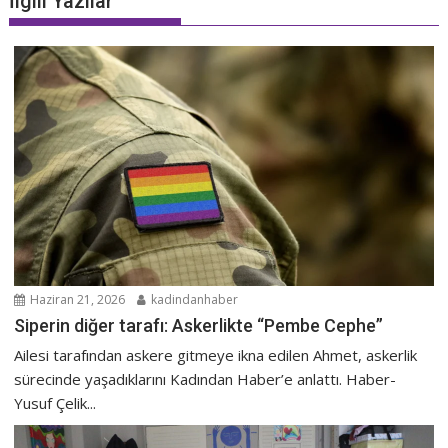
İlgili Yazılar
Haziran 21, 2026
kadindanhaber
Siperin diğer tarafı: Askerlikte “Pembe Cephe”
Ailesi tarafından askere gitmeye ikna edilen Ahmet, askerlik
sürecinde yaşadıklarını Kadından Haber’e anlattı. Haber-
Yusuf Çelik...