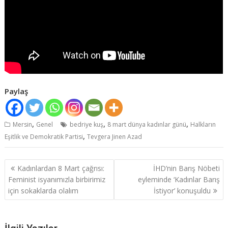
Paylaş
,
,
,
Mersin
Genel
bedriye kuş
8 mart dünya kadınlar günü
Halkların
,
Eşitlik ve Demokratik Partisi
Tevgera Jinen Azad
Yazı
Kadınlardan 8 Mart çağrısı:
İHD’nin Barış Nöbeti
dolaşımı
Feminist isyanımızla birbirimiz
eyleminde ‘Kadınlar Barış
için sokaklarda olalım
İstiyor’ konuşuldu