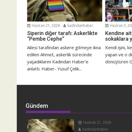
Haziran 21, 2026
kadindanhaber
Haziran 5, 2
Siperin diğer tarafı: Askerlikte
Kendine ai
“Pembe Cephe”
sokaklara y
Ailesi tarafından askere gitmeye ikna
Kendi işini, k
edilen Ahmet, askerlik sürecinde
yapan ve o d
yaşadıklarını Kadından Haber’e
dönüştüren G
anlattı. Haber- Yusuf Çelik...
Gündem
Haziran 21, 2026
kadindanhaber