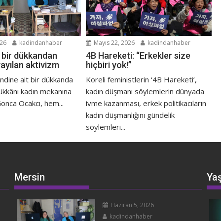
026
kadindanhaber
Mayıs 22, 2026
kadindanhaber
t bir dükkandan
4B Hareketi: “Erkekler size
ayılan aktivizm
hiçbiri yok!”
endine ait bir dükkanda
Koreli feministlerin ‘4B Hareketi’,
ükkânı kadın mekanına
kadın düşmanı söylemlerin dünyada
onca Ocakcı, hem...
ivme kazanması, erkek politikacıların
kadın düşmanlığını gündelik
söylemleri...
Mersin
Ya
Haziran 5, 2026
kadindanhaber