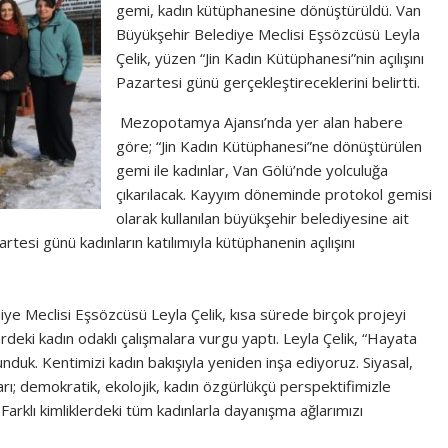
gemi, kadın kütüphanesine dönüştürüldü. Van
Büyükşehir Belediye Meclisi Eşsözcüsü Leyla
Çelik, yüzen “Jin Kadın Kütüphanesi”nin açılışını
Pazartesi günü gerçekleştireceklerini belirtti.
Mezopotamya Ajansı’nda yer alan habere
göre; “Jin Kadın Kütüphanesi”ne dönüştürülen
gemi ile kadınlar, Van Gölü’nde yolculuğa
çıkarılacak. Kayyım döneminde protokol gemisi
olarak kullanılan büyükşehir belediyesine ait
tesi günü kadınların katılımıyla kütüphanenin açılışını
ye Meclisi Eşsözcüsü Leyla Çelik, kısa sürede birçok projeyi
erdeki kadın odaklı çalışmalara vurgu yaptı. Leyla Çelik, “Hayata
nduk. Kentimizi kadın bakışıyla yeniden inşa ediyoruz. Siyasal,
arı; demokratik, ekolojik, kadın özgürlükçü perspektifimizle
arklı kimliklerdeki tüm kadınlarla dayanışma ağlarımızı