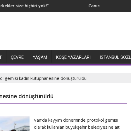
er size hiçbiri yok!"
Canım hiç öpmeyeyim, HP
T
ÇEVRE
YAŞAM
KÖŞE YAZARLARI
İSTANBUL SÖZ
ol gemisi kadın kütüphanesine dönüştürüldü
anesine dönüştürüldü
Van’da kayyım döneminde protokol gemisi
olarak kullanılan büyükşehir belediyesine ait