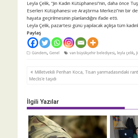
Leyla Çelik, “Jin Kadın Kütüphanesi”nin, daha önce Tuş
Eserleri Kütüphanesi ve Araştırma Merkezi”nin bir dev
hayata geçirilmesinin planlandığını ifade etti.
Leyla Çelik, pazartesi günü yapılacak açılışa tüm kadınl
Paylaş
,
,
,
Gündem
Genel
van büyükşehir belediyesi
leyla çelik
J
Yazı
Milletvekili Perihan Koca, Tisan yarımadasındaki rant
dolaşımı
Meclis’e taşıdı
İlgili Yazılar