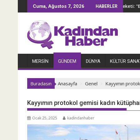
İçeriğe
 bir dükkandan sokaklara yayılan aktivizm
4B Hareketi: "Erkekl
Cuma, Ağustos 7, 2026
HABERLER
geç
MERSIN
GÜNDEM
DÜNYA
KÜLTÜR SANA
Buradasın
Anasayfa
Genel
Kayyımın protok
Kayyımın protokol gemisi kadın kütüph
Ocak 25, 2025
kadindanhaber