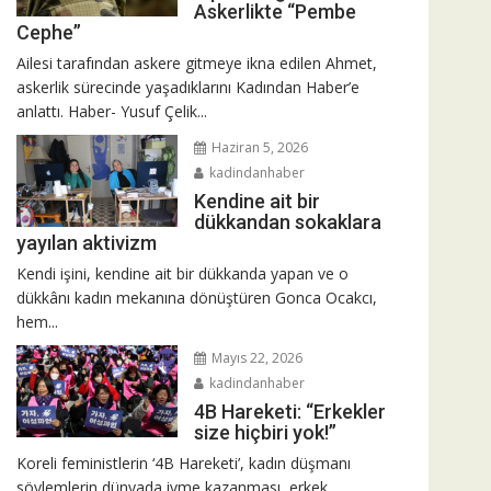
Askerlikte “Pembe
Cephe”
Ailesi tarafından askere gitmeye ikna edilen Ahmet,
askerlik sürecinde yaşadıklarını Kadından Haber’e
anlattı. Haber- Yusuf Çelik...
Haziran 5, 2026
kadindanhaber
Kendine ait bir
dükkandan sokaklara
yayılan aktivizm
Kendi işini, kendine ait bir dükkanda yapan ve o
dükkânı kadın mekanına dönüştüren Gonca Ocakcı,
hem...
Mayıs 22, 2026
kadindanhaber
4B Hareketi: “Erkekler
size hiçbiri yok!”
Koreli feministlerin ‘4B Hareketi’, kadın düşmanı
söylemlerin dünyada ivme kazanması, erkek