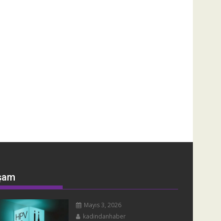
şam
Mayıs 3, 2026
kadindanhaber