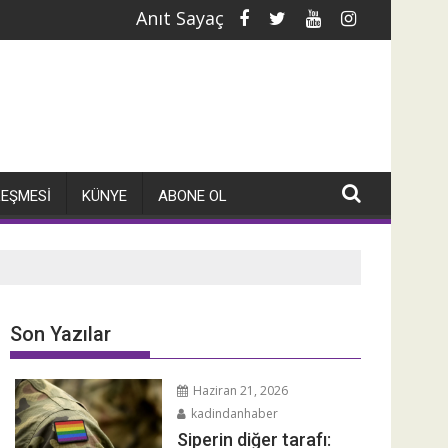
Anıt Sayaç
V'liyim
Normların çatlağında bir sana
LEŞMESI
KÜNYE
ABONE OL
Son Yazılar
Haziran 21, 2026
kadindanhaber
Siperin diğer tarafı: