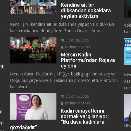
Kendine ait bir
dükkandan sokaklara
yayılan aktivizm
Kendi işini, kendine ait bir dükkanda yapan ve o dükkânı
dok
.
kadın mekanına dönüştüren Gonca Ocakcı, hem...
twis
Ocak 24, 2026
kadindanhaber
Mersin Kadın
Platformu’ndan Rojava
eylemi
nt
Mersin Kadın Platformu, HTŞ’ye bağlı grupların Kuzey ve
Mer
Doğu Suriye’ye yönelik saldırılarını protesto etti. Platform,
des
kadınlara...
çoc
Ocak 15, 2026
kadindanhaber
Kadın cinayetlerini
ye
sormak yargılanıyor:
“Bu dava kadınlara
n!
HPV
gözdağıdır”
da