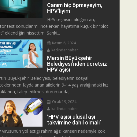
Canım hiç öpmeyeyim,
HPV’liyim
HPV teşhisini aldığım an,
tor test sonuçlarımı incelerken hayatıma küçük bir “plot
t” eklendiğini hissettim. Sanki...
Kasım 6, 2024
kadindanhaber
Mersin Büyükşehir
Belediyesi’nden ücretsiz
HPV aşısı
sin Büyükşehir Belediyesi, belediyenin sosyal
teklerinden faydalanan ailelerin 9-14 yaş aralığındaki kız
uklarına, talep edilmesi durumunda,...
Ocak 19, 2024
kadindanhaber
‘HPV aşısı ulusal aşı
takvimine dahil olmalı’
 virüsünün yol açtığı rahim ağzı kanseri nedeniyle çok