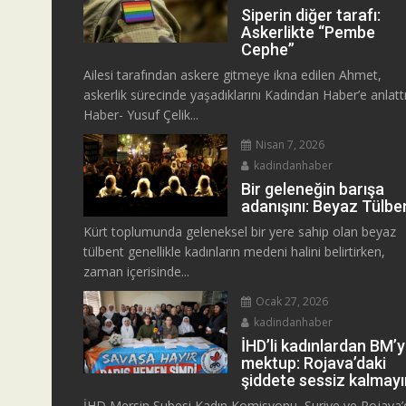
Siperin diğer tarafı:
Askerlikte “Pembe
Cephe”
Ailesi tarafından askere gitmeye ikna edilen Ahmet,
askerlik sürecinde yaşadıklarını Kadından Haber’e anlattı
Haber- Yusuf Çelik...
Nisan 7, 2026
kadindanhaber
Bir geleneğin barışa
adanışını: Beyaz Tülbe
Kürt toplumunda geleneksel bir yere sahip olan beyaz
tülbent genellikle kadınların medeni halini belirtirken,
zaman içerisinde...
Ocak 27, 2026
kadindanhaber
İHD’li kadınlardan BM’
mektup: Rojava’daki
şiddete sessiz kalmayı
İHD Mersin Şubesi Kadın Komisyonu, Suriye ve Rojava’