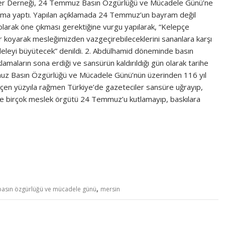
ler Derneği, 24 Temmuz Basın Özgürlüğü ve Mücadele Günü’ne
çıklama yaptı. Yapılan açıklamada 24 Temmuz’un bayram değil
larak öne çıkması gerektiğine vurgu yapılarak, “Kelepçe
r koyarak mesleğimizden vazgeçirebileceklerini sananlara karşı
deleyi büyütecek” denildi. 2. Abdülhamid döneminde basın
lamaların sona erdiği ve sansürün kaldırıldığı gün olarak tarihe
z Basın Özgürlüğü ve Mücadele Günü’nün üzerinden 116 yıl
eçen yüzyıla rağmen Türkiye’de gazeteciler sansüre uğrayıp,
nle birçok meslek örgütü 24 Temmuz’u kutlamayıp, baskılara
,
asın özgürlüğü ve mücadele günü
mersin