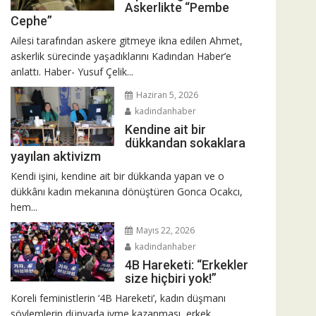
Askerlikte “Pembe
Cephe”
Ailesi tarafından askere gitmeye ikna edilen Ahmet,
askerlik sürecinde yaşadıklarını Kadından Haber’e
anlattı. Haber- Yusuf Çelik...
Haziran 5, 2026
kadindanhaber
Kendine ait bir
dükkandan sokaklara
yayılan aktivizm
Kendi işini, kendine ait bir dükkanda yapan ve o
dükkânı kadın mekanına dönüştüren Gonca Ocakcı,
hem...
Mayıs 22, 2026
kadindanhaber
4B Hareketi: “Erkekler
size hiçbiri yok!”
Koreli feministlerin ‘4B Hareketi’, kadın düşmanı
söylemlerin dünyada ivme kazanması, erkek