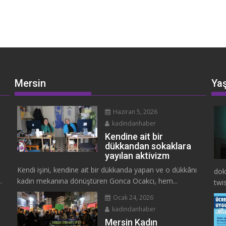
Mersin
Ya
Haziran 5, 2026
kadindanhaber
Kendine ait bir
dükkandan sokaklara
yayılan aktivizm
Kendi işini, kendine ait bir dükkanda yapan ve o dükkânı
dok
.
kadın mekanına dönüştüren Gonca Ocakcı, hem...
twis
Ocak 24, 2026
kadindanhaber
Mersin Kadın