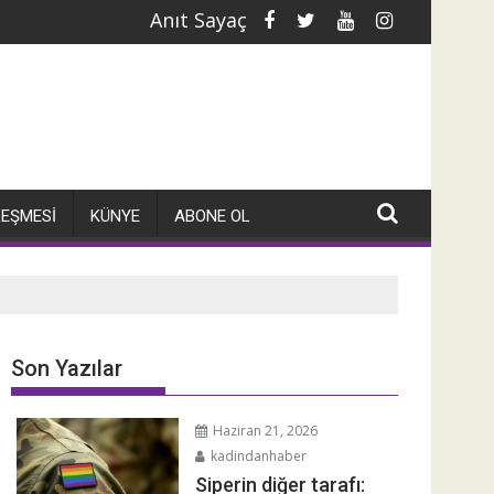
Anıt Sayaç
PV'liyim
Normların çatlağında bir san
LEŞMESI
KÜNYE
ABONE OL
Son Yazılar
Haziran 21, 2026
kadindanhaber
Siperin diğer tarafı: