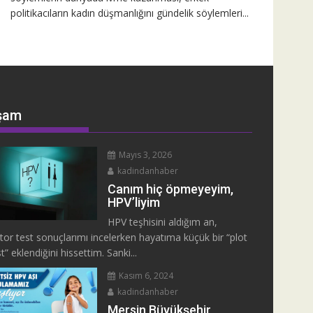
politikacıların kadın düşmanlığını gündelik söylemleri...
şam
Mayıs 3, 2026
kadindanhaber
Canım hiç öpmeyeyim,
HPV’liyim
HPV teşhisini aldığım an,
tor test sonuçlarımı incelerken hayatıma küçük bir “plot
t” eklendiğini hissettim. Sanki...
Kasım 6, 2024
kadindanhaber
Mersin Büyükşehir