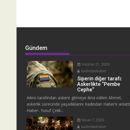
Gündem
Haziran 21, 2026
kadindanhaber
Siperin diğer tarafı:
Askerlikte “Pembe
Cephe”
Ailesi tarafından askere gitmeye ikna edilen Ahmet,
askerlik sürecinde yaşadıklarını Kadından Haber’e anlattı
Haber- Yusuf Çelik...
Nisan 7, 2026
kadindanhaber