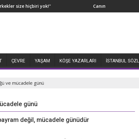
kler size hiçbiri yok!"
Canım hiç öpmeyeyim, H
T
ÇEVRE
YAŞAM
KÖŞE YAZARLARI
İSTANBUL SÖZ
ğü ve mücadele günü
mücadele günü
bayram değil, mücadele günüdür