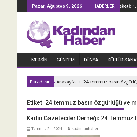
İçeriğe
t bir dükkandan sokaklara yayılan aktivizm
4B Hareketi: "Erke
Pazar, Ağustos 9, 2026
HABERLER
geç
MERSIN
GÜNDEM
DÜNYA
KÜLTÜR SANA
Buradasın
Anasayfa
24 temmuz basın özgürlü
Etiket:
24 temmuz basın özgürlüğü ve 
Kadın Gazeteciler Derneği: 24 Temmuz 
Temmuz 24, 2024
kadindanhaber