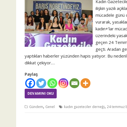
Kadın Gazeteci
ilişkin yazılı a
mücadele günü o
vurarak, yasakla
kadın+’lar müca
üzerindeki yasak
geçen 24 Temmu
geçti. Aradan g
yaptıkları haberler yüzünden hapis yatıyor. Bu nede
dikkat çekiyor.…
Paylaş
DEVAMINI OKU
,
,
Gündem
Genel
kadın gazeteciler derneği
24 temmuz b