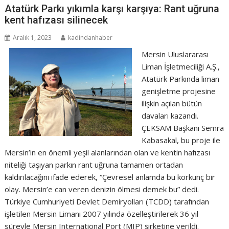
Atatürk Parkı yıkımla karşı karşıya: Rant uğruna
kent hafızası silinecek
Aralık 1, 2023
kadindanhaber
Mersin Uluslararası
Liman İşletmeciliği A.Ş.,
Atatürk Parkında liman
genişletme projesine
ilişkin açılan bütün
davaları kazandı.
ÇEKSAM Başkanı Semra
Kabasakal, bu proje ile
Mersin’in en önemli yeşil alanlarından olan ve kentin hafızası
niteliği taşıyan parkın rant uğruna tamamen ortadan
kaldırılacağını ifade ederek, “Çevresel anlamda bu korkunç bir
olay. Mersin’e can veren denizin ölmesi demek bu” dedi.
Türkiye Cumhuriyeti Devlet Demiryolları (TCDD) tarafından
işletilen Mersin Limanı 2007 yılında özelleştirilerek 36 yıl
süreyle Mersin International Port (MIP) şirketine verildi.