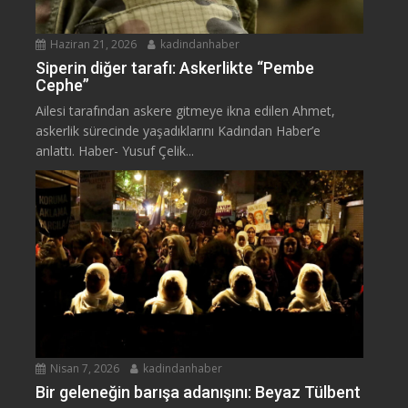
Haziran 21, 2026
kadindanhaber
Siperin diğer tarafı: Askerlikte “Pembe
Cephe”
Ailesi tarafından askere gitmeye ikna edilen Ahmet,
askerlik sürecinde yaşadıklarını Kadından Haber’e
anlattı. Haber- Yusuf Çelik...
Nisan 7, 2026
kadindanhaber
Bir geleneğin barışa adanışını: Beyaz Tülbent