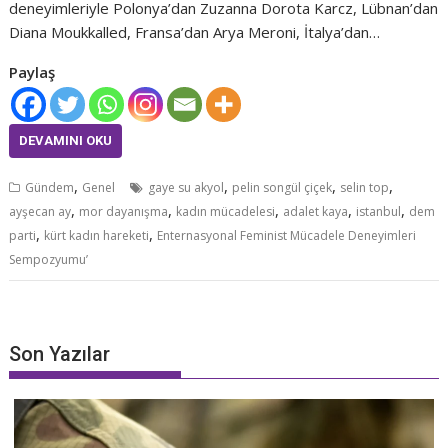
deneyimleriyle Polonya’dan Zuzanna Dorota Karcz, Lübnan’dan
Diana Moukkalled, Fransa’dan Arya Meroni, İtalya’dan…
Paylaş
DEVAMINI OKU
,
,
,
,
Gündem
Genel
gaye su akyol
pelin songül çiçek
selin top
,
,
,
,
,
ayşecan ay
mor dayanışma
kadın mücadelesi
adalet kaya
istanbul
dem
,
,
parti
kürt kadın hareketi
Enternasyonal Feminist Mücadele Deneyimleri
Sempozyumu’
Son Yazılar