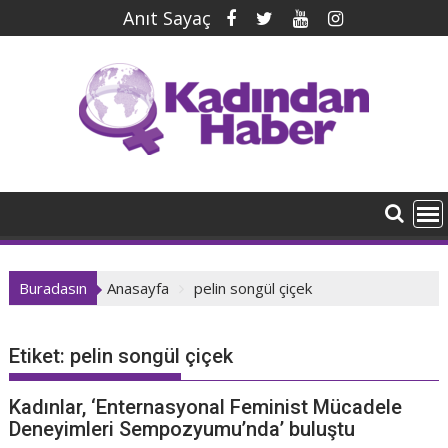
İçeriğe
Anıt Sayaç
geç
Buradasın
Anasayfa
pelin songül çiçek
Etiket:
pelin songül çiçek
Kadınlar, ‘Enternasyonal Feminist Mücadele
Deneyimleri Sempozyumu’nda’ buluştu