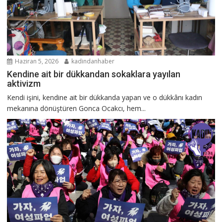
Haziran 5, 2026
kadindanhaber
Kendine ait bir dükkandan sokaklara yayılan
aktivizm
Kendi işini, kendine ait bir dükkanda yapan ve o dükkânı kadın
mekanına dönüştüren Gonca Ocakcı, hem...