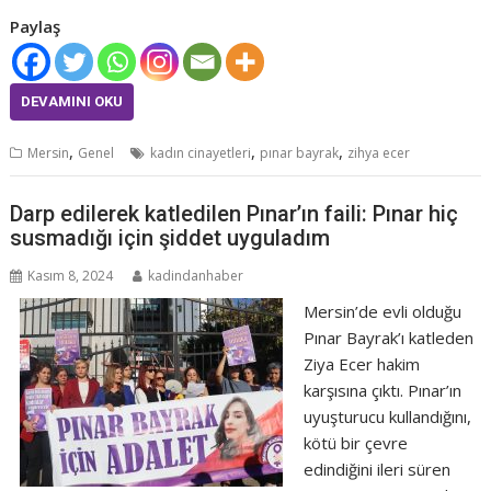
Paylaş
DEVAMINI OKU
,
,
,
Mersin
Genel
kadın cinayetleri
pınar bayrak
zihya ecer
Darp edilerek katledilen Pınar’ın faili: Pınar hiç
susmadığı için şiddet uyguladım
Kasım 8, 2024
kadindanhaber
Mersin’de evli olduğu
Pınar Bayrak’ı katleden
Ziya Ecer hakim
karşısına çıktı. Pınar’ın
uyuşturucu kullandığını,
kötü bir çevre
edindiğini ileri süren