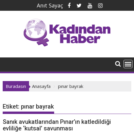
İçeriğe
Anıt Sayaç
geç
Buradasın
Anasayfa
pınar bayrak
Etiket:
pınar bayrak
Sanık avukatlarından Pınar’ın katledildiği
evliliğe ‘kutsal’ savunması