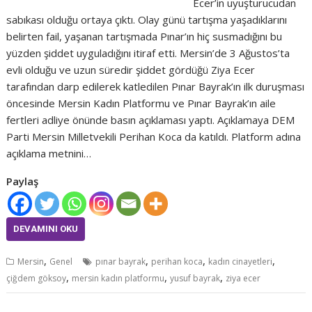
Ecer’in uyuşturucudan
sabıkası olduğu ortaya çıktı. Olay günü tartışma yaşadıklarını
belirten fail, yaşanan tartışmada Pınar’ın hiç susmadığını bu
yüzden şiddet uyguladığını itiraf etti. Mersin’de 3 Ağustos’ta
evli olduğu ve uzun süredir şiddet gördüğü Ziya Ecer
tarafından darp edilerek katledilen Pınar Bayrak’ın ilk duruşması
öncesinde Mersin Kadın Platformu ve Pınar Bayrak’ın aile
fertleri adliye önünde basın açıklaması yaptı. Açıklamaya DEM
Parti Mersin Milletvekili Perihan Koca da katıldı. Platform adına
açıklama metnini…
Paylaş
DEVAMINI OKU
,
,
,
,
Mersin
Genel
pınar bayrak
perihan koca
kadın cinayetleri
,
,
,
çiğdem göksoy
mersin kadın platformu
yusuf bayrak
ziya ecer