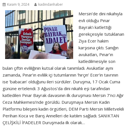
Kasım 9, 2024
kadindanhaber
Mersin’de dini nikahıyla
evli olduğu Pınar
Bayrak’ı katlettiği
gerekçesiyle tutuklanan
Ziya Ecer hakim
karşısına çıktı. Sanığın
avukatları, Pınar’ın
katledilmesiyle son
bulan çiftin evliliğinin kutsal olarak tanımladı. Avukatlar aynı
zamanda, Pınar’ın evlilik içi tutumlarının ‘hırçın’ Ecer’in tavrının
ise ‘babacan’ olduğunu ileri sürdüler. Duruşma, 17 Ocak Cuma
gününe ertelendi. 3 Ağustos’da dini nikahlı eşi tarafından
katledilen Pınar Bayrak davasının ilk duruşması Mersin 7’nci Ağır
Ceza Mahkemesi’nde görüldü. Duruşmaya Mersin Kadın
Platformu bileşeni kadın örgütleri, DEM Parti Mersin Milletvekili
Perihan Koca ve Barış Annelleri de katılım sağladı. SANIKTAN
ÇELİŞKİLİ İFADELER Duruşmada ilk olarak…