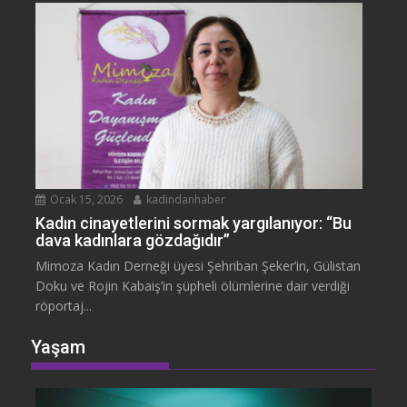
Ocak 15, 2026
kadindanhaber
Kadın cinayetlerini sormak yargılanıyor: “Bu
dava kadınlara gözdağıdır”
Mimoza Kadın Derneği üyesi Şehriban Şeker’in, Gülistan
Doku ve Rojin Kabaiş’in şüpheli ölümlerine dair verdiği
röportaj...
Yaşam