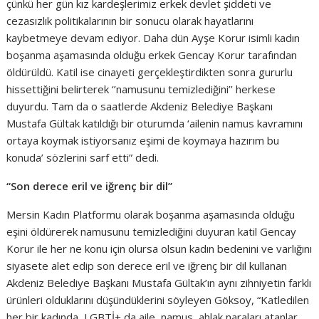
çünkü her gün kız kardeşlerimiz erkek devlet şiddeti ve
cezasızlık politikalarının bir sonucu olarak hayatlarını
kaybetmeye devam ediyor. Daha dün Ayşe Korur isimli kadın
boşanma aşamasında olduğu erkek Gencay Korur tarafından
öldürüldü. Katil ise cinayeti gerçekleştirdikten sonra gururlu
hissettiğini belirterek ‘’namusunu temizlediğini’’ herkese
duyurdu. Tam da o saatlerde Akdeniz Belediye Başkanı
Mustafa Gültak katıldığı bir oturumda ‘ailenin namus kavramını
ortaya koymak istiyorsanız eşimi de koymaya hazırım bu
konuda’ sözlerini sarf etti” dedi.
“Son derece eril ve iğrenç bir dil”
Mersin Kadın Platformu olarak boşanma aşamasında olduğu
eşini öldürerek namusunu temizlediğini duyuran katil Gencay
Korur ile her ne konu için olursa olsun kadın bedenini ve varlığını
siyasete alet edip son derece eril ve iğrenç bir dil kullanan
Akdeniz Belediye Başkanı Mustafa Gültak’ın aynı zihniyetin farklı
ürünleri olduklarını düşündüklerini söyleyen Göksoy, “Katledilen
her bir kadında, LGBTİ+ da aile, namus, ahlak naraları atanlar