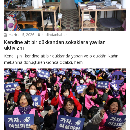
Haziran 5, 2026
kadindanhaber
Kendine ait bir dükkandan sokaklara yayılan
aktivizm
Kendi işini, kendine ait bir dükkanda yapan ve o dükkânı kadın
mekanına dönüştüren Gonca Ocakcı, hem...