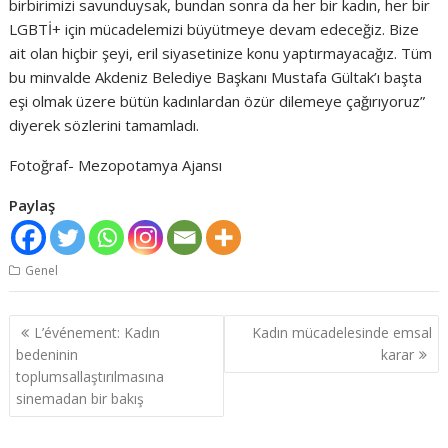
birbirimizi savunduysak, bundan sonra da her bir kadın, her bir
LGBTİ+ için mücadelemizi büyütmeye devam edeceğiz. Bize
ait olan hiçbir şeyi, eril siyasetinize konu yaptırmayacağız. Tüm
bu minvalde Akdeniz Belediye Başkanı Mustafa Gültak’ı başta
eşi olmak üzere bütün kadınlardan özür dilemeye çağırıyoruz”
diyerek sözlerini tamamladı.
Fotoğraf- Mezopotamya Ajansı
Paylaş
Genel
Yazı
L’événement: Kadın
Kadın mücadelesinde emsal
dolaşımı
bedeninin
karar
toplumsallaştırılmasına
sinemadan bir bakış