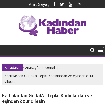
İçeriğe
Anıt Sayaç
geç
Buradasın
Anasayfa
Genel
Kadınlardan Gültak’a Tepki: Kadınlardan ve eşinden özür
dilesin
Kadınlardan Gültak’a Tepki: Kadınlardan ve
eşinden özür dilesin