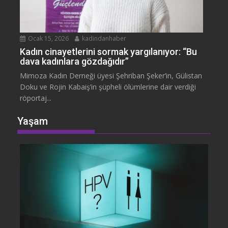
Ocak 15, 2026
kadindanhaber
Kadın cinayetlerini sormak yargılanıyor: “Bu
dava kadınlara gözdağıdır”
Mimoza Kadın Derneği üyesi Şehriban Şeker’in, Gülistan
Doku ve Rojin Kabaiş’in şüpheli ölümlerine dair verdiği
röportaj...
Yaşam