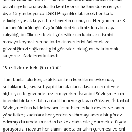
bu zihniyetin ürünüydü. Bu kentte onur haftası düzenleniyor
diye 15 gün boyunca LGBTİ+ içerikli olabilecek her türlü
etkinliğe yasak koyan bu zihniyetin ürünüydü. Her gün en az 3
kadının öldürüldüğü, özgürlüklerimizin elimizden alınmaya
çalışıldığı bu ülkede devlet görevlilerinin kadınların ismini
masaya koymak yerine kadın cinayetlerini önlemek ve
güvenliğimizi sağlamak gibi görevleri olduğunu hatırlatmak
istiyoruz” ifadelerini kullandı.
“Bu sözler erkekliğin ürünü”
Tüm bunlar olurken; artık kadınların kendilerini evlerinde,
sokaklarında, siyaset yaptıkları alanlarda kısaca neredeyse
hiçbir yerde güvende hissetmiyorken İstanbul Sözleşmesinin
önemini bir kere daha anladıklarını vurgulayan Göksoy, “İstanbul
Sözleşmesi’nin kaldırılmasını fırsat bilen erkek devlet ve onun
yöneticileri; kadınlara her yerden saldırmayı adeta bir görev
edinmiş durumda. Buradan bir kez daha dile getirmekte fayda
görüyoruz. Hayatın her alanını adeta bir zihin çürümesi ve eril