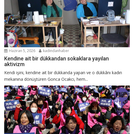
Haziran 5, 2026
kadindanhaber
Kendine ait bir dükkandan sokaklara yayılan
aktivizm
Kendi işini, kendine ait bir dükkanda yapan ve o dükkânı kadın
mekanına dönüştüren Gonca Ocakcı, hem...