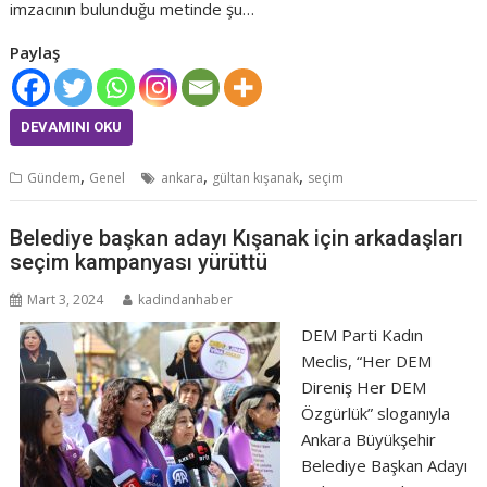
imzacının bulunduğu metinde şu…
Paylaş
DEVAMINI OKU
,
,
,
Gündem
Genel
ankara
gültan kışanak
seçim
Belediye başkan adayı Kışanak için arkadaşları
seçim kampanyası yürüttü
Mart 3, 2024
kadindanhaber
DEM Parti Kadın
Meclis, “Her DEM
Direniş Her DEM
Özgürlük” sloganıyla
Ankara Büyükşehir
Belediye Başkan Adayı