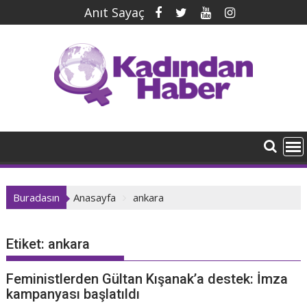
İçeriğe
Anıt Sayaç
geç
Buradasın
Anasayfa
ankara
Etiket:
ankara
Feministlerden Gültan Kışanak’a destek: İmza
kampanyası başlatıldı