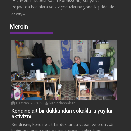
İHD Mersin Şubesi Kadın Komisyonu, Suriye ve
Rojava’da kadınlara ve kız çocuklarına yönelik şiddet ile
savaş...
Mersin
Haziran 5, 2026
kadindanhaber
Kendine ait bir dükkandan sokaklara yayılan
aktivizm
Kendi işini, kendine ait bir dükkanda yapan ve o dükkânı
kadın mekanına dönüştüren Gonca Ocakcı, hem...