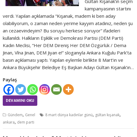
Gültan Kışanak’ın seçim
kampanyasının startını
verdi. Yapılan açıklamada “Kışanak, madem ki ben aday
olabiliyorum, o zaman neden yerime kayyım atadınız, neden şu
an cezaevindeyim? Bu soruyu herkese soruyor” ifadeleri
kullanıldı. Halkların Eşiklik ve Demokrasi Partisi (DEM Parti)
Kadın Meclisi, “Her DEM Direniş Her DEM Özgürlük / Dema
Jinan, Vîna Jinan, DEM Jiyan e!” sloganıyla Ankara Kuğulu Park’ta
basın açıklaması yaptı. Yapılan eylemle birlikte 8 Mart’ın ve
Ankara Büyükşehir Belediye Eş Başkan Adayı Gültan Kışanak’ın…
Paylaş
DEVAMINI OKU
,
,
,
Gündem
Genel
8 mart dünya kadınlar günü
gültan kışanak
,
ankara
dem parti