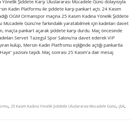
 Yönelik Şiddete Karşı Uluslararası Mücadele Günü dolayısıyla
rsin Kadın Platformu ile şiddete karşı pankart açtı. 24 Kasım
adığı OGM Ormanspor maçına 25 Kasım Kadına Yönelik Şiddete
sı Mücadele Günü’ne farkındalık yaratabilmek için kadınları davet
, maçta pankart açarak şiddete karşı durdu. Maç öncesinde
adınları Servet Tazegül Spor Salonu’na davet ederek VIP
ıran kulüp, Mersin Kadın Platfromu eşliğinde açtığı pankartla
Hayır’ yazısını taşıdı. Maç sonrası 25 Kasım’a dair mesaj
,
,
,
formu
25 Kasım Kadına Yönelik Şiddetle Uluslararası Mücadele Günü
çbk