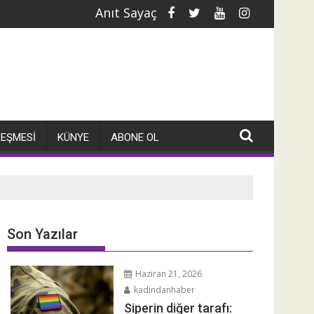
Anıt Sayaç
im, HPV'liyim
Normların çatlağında bi
LEŞMESI
KÜNYE
ABONE OL
Son Yazılar
Haziran 21, 2026
kadindanhaber
Siperin diğer tarafı: