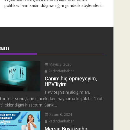
politikacıların kadın düşmanlığını gündelik söylemleri...
şam
Mayıs 3, 2026
kadindanhaber
Canım hiç öpmeyeyim,
HPV’liyim
HPV teşhisini aldığım an,
tor test sonuçlarımı incelerken hayatıma küçük bir “plot
t” eklendiğini hissettim. Sanki...
Kasım 6, 2024
kadindanhaber
Mersin Büyükşehir