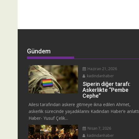
Gündem
Haziran 21, 2026
kadindanhaber
Siperin diğer tarafı:
Askerlikte “Pembe
Cephe”
Ailesi tarafından askere gitmeye ikna edilen Ahmet,
askerlik sürecinde yaşadıklarını Kadından Haber’e anlattı
Haber- Yusuf Çelik...
Nisan 7, 2026
kadindanhaber