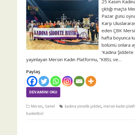
25 Kasım Kadına
çıktığı maçta Me
Pazar günü oyn
Karşı Uluslarara
eden ÇBK Mersin
hafta boyunca k
bölümü onlara ay
‘Kadına Şiddete 
yayınlayan Mersin Kadın Platformu, “KBSL ve…
Paylaş
DEVAMINI OKU
,
,
Mersin
Genel
kadına yönelik şiddet
mersin kadın plat
basketbol