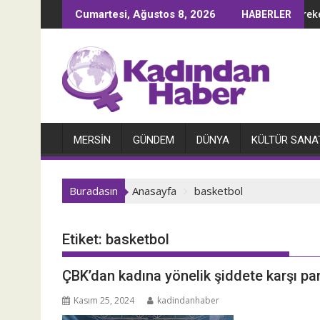
İçeriğe
ne ait bir dükkandan sokaklara yayılan aktivizm
4B Hareketi: 
Cumartesi, Ağustos 8, 2026
HABERLER
geç
MERSIN
GÜNDEM
DÜNYA
KÜLTÜR SANA
Buradasın
Anasayfa
basketbol
Etiket:
basketbol
ÇBK’dan kadına yönelik şiddete karşı pa
Kasım 25, 2024
kadindanhaber