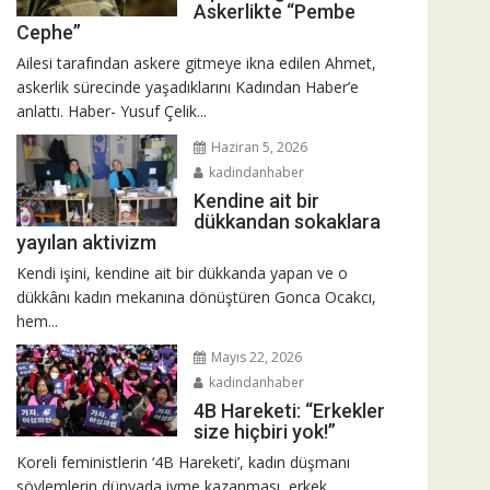
Askerlikte “Pembe
Cephe”
Ailesi tarafından askere gitmeye ikna edilen Ahmet,
askerlik sürecinde yaşadıklarını Kadından Haber’e
anlattı. Haber- Yusuf Çelik...
Haziran 5, 2026
kadindanhaber
Kendine ait bir
dükkandan sokaklara
yayılan aktivizm
Kendi işini, kendine ait bir dükkanda yapan ve o
dükkânı kadın mekanına dönüştüren Gonca Ocakcı,
hem...
Mayıs 22, 2026
kadindanhaber
4B Hareketi: “Erkekler
size hiçbiri yok!”
Koreli feministlerin ‘4B Hareketi’, kadın düşmanı
söylemlerin dünyada ivme kazanması, erkek