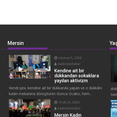
Mersin
Ya
Haziran 5, 2026
kadindanhaber
Kendine ait bir
dükkandan sokaklara
yayılan aktivizm
Kendi işini, kendine ait bir dükkanda yapan ve o dükkânı
dok
.
kadın mekanına dönüştüren Gonca Ocakcı, hem...
twis
Ocak 24, 2026
kadindanhaber
Mersin Kadın