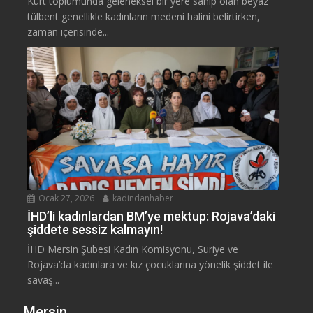
Kürt toplumunda geleneksel bir yere sahip olan beyaz
tülbent genellikle kadınların medeni halini belirtirken,
zaman içerisinde...
Ocak 27, 2026
kadindanhaber
İHD’li kadınlardan BM’ye mektup: Rojava’daki
şiddete sessiz kalmayın!
İHD Mersin Şubesi Kadın Komisyonu, Suriye ve
Rojava’da kadınlara ve kız çocuklarına yönelik şiddet ile
savaş...
Mersin