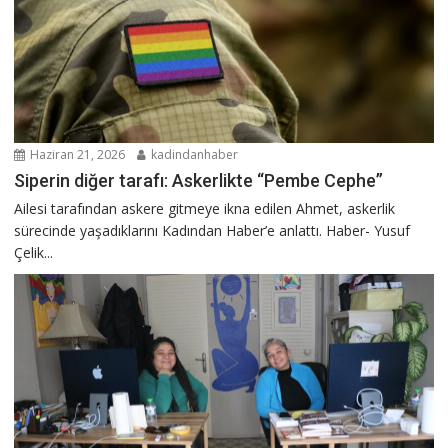
Haziran 21, 2026
kadindanhaber
Siperin diğer tarafı: Askerlikte “Pembe Cephe”
Ailesi tarafından askere gitmeye ikna edilen Ahmet, askerlik
sürecinde yaşadıklarını Kadından Haber’e anlattı. Haber- Yusuf
Çelik...