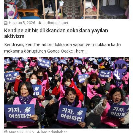
Haziran 5, 2026
kadindanhaber
Kendine ait bir dükkandan sokaklara yayılan
aktivizm
Kendi işini, kendine ait bir dükkanda yapan ve o dükkânı kadın
mekanına dönüştüren Gonca Ocakcı, hem...
Mayıs 22, 2026
kadindanhaber