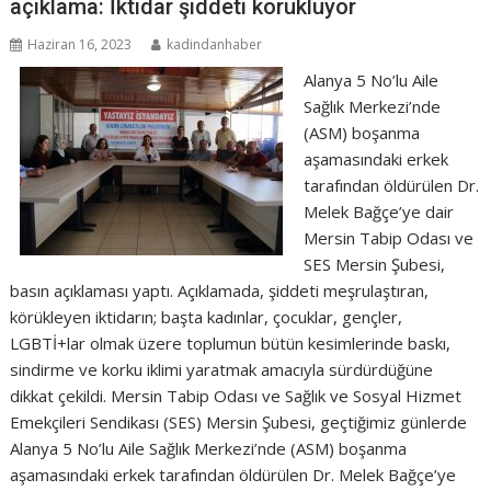
açıklama: İktidar şiddeti körüklüyor
Haziran 16, 2023
kadindanhaber
Alanya 5 No’lu Aile
Sağlık Merkezi’nde
(ASM) boşanma
aşamasındaki erkek
tarafından öldürülen Dr.
Melek Bağçe’ye dair
Mersin Tabip Odası ve
SES Mersin Şubesi,
basın açıklaması yaptı. Açıklamada, şiddeti meşrulaştıran,
körükleyen iktidarın; başta kadınlar, çocuklar, gençler,
LGBTİ+lar olmak üzere toplumun bütün kesimlerinde baskı,
sindirme ve korku iklimi yaratmak amacıyla sürdürdüğüne
dikkat çekildi. Mersin Tabip Odası ve Sağlık ve Sosyal Hizmet
Emekçileri Sendikası (SES) Mersin Şubesi, geçtiğimiz günlerde
Alanya 5 No’lu Aile Sağlık Merkezi’nde (ASM) boşanma
aşamasındaki erkek tarafından öldürülen Dr. Melek Bağçe’ye