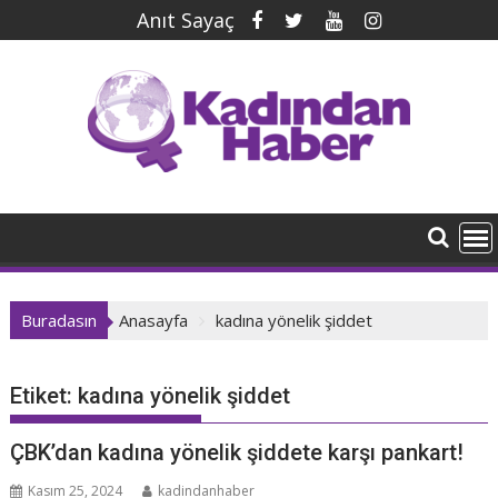
İçeriğe
Anıt Sayaç
geç
Buradasın
Anasayfa
kadına yönelik şiddet
Etiket:
kadına yönelik şiddet
ÇBK’dan kadına yönelik şiddete karşı pankart!
Kasım 25, 2024
kadindanhaber