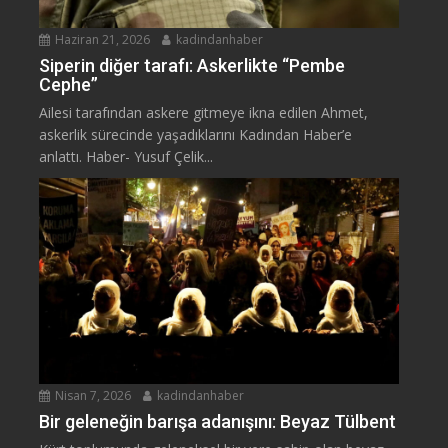
Haziran 21, 2026
kadindanhaber
Siperin diğer tarafı: Askerlikte “Pembe
Cephe”
Ailesi tarafından askere gitmeye ikna edilen Ahmet,
askerlik sürecinde yaşadıklarını Kadından Haber’e
anlattı. Haber- Yusuf Çelik...
Nisan 7, 2026
kadindanhaber
Bir geleneğin barışa adanışını: Beyaz Tülbent