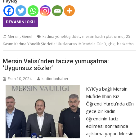
Paylaş
DEVAMINI OKU
,
,
,
Mersin
Genel
kadına yönelik şiddet
mersin kadın platformu
25
,
,
Kasım Kadına Yönelik Şiddetle Uluslararası Mücadele Günü
çbk
basketbol
Mersin Valisi’nden tacize yumuşatma:
‘Uygunsuz sözler’
Ekim 10, 2024
kadindanhaber
KYK’ya bağlı Mersin
Müfide İlhan Kız
Öğrenci Yurdu’nda dün
gece bir kadın
öğrencinin taciz
edilmesi sonrasında
açıklama yapan Mersin